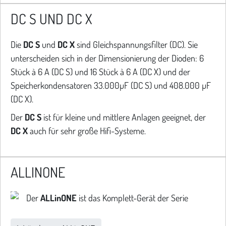
DC S UND DC X
Die
DC S
und
DC X
sind Gleichspannungsfilter (DC). Sie
unterscheiden sich in der Dimensionierung der Dioden: 6
Stück à 6 A (DC S) und 16 Stück à 6 A (DC X) und der
Speicherkondensatoren 33.000µF (DC S) und 408.000 µF
(DC X).
Der
DC S
ist für kleine und mittlere Anlagen geeignet, der
DC X
auch für sehr große Hifi-Systeme.
ALLINONE
Der
ALLinONE
ist das Komplett-Gerät der Serie