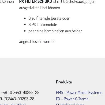
rt können
PX FILTER SCHUKO
ist mit 8 Schukoausgängen
ausgestattet. Dort können
8 zu filternde Geräte oder
8 PX Trafomodule
oder eine Kombination aus beiden
angeschlossen werden.
Produkte
: +49-(0)2443-90293-29
PMS - Power Modul Systeme
+49-(0)2443-90293-28
PX - Power X-Treme