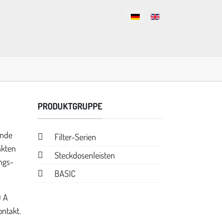
Sprache auswählen
PRODUKTGRUPPE
ende
Filter-Serien
akten
Steckdosenleisten
ngs­
BASIC
0 A
ontakt.